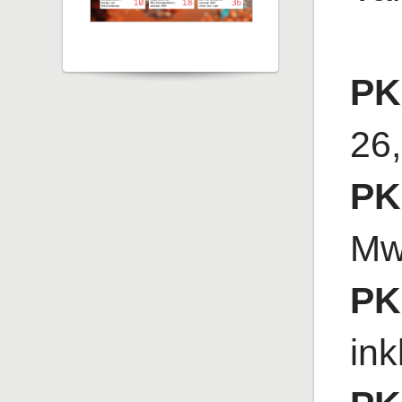
PK
26,
PK
Mw
PK
ink