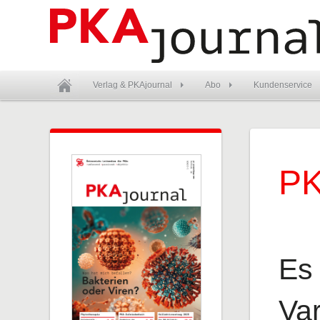
Verlag & PKAjournal
Abo
Kundenservice
PK
Es
Var