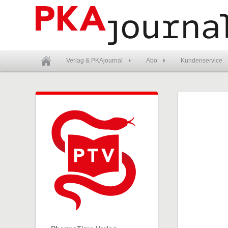
Verlag & PKAjournal
Abo
Kundenservice